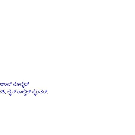
ಆಂಪ್ ಮೊಬೈಲ್
ಿಡಿ
,
ಚೈನ್ ರಾಟ್ಚೆಟ್ ಬೈಂಡರ್
,