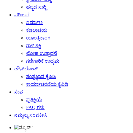
ಹಬ್ಬದ ಸುದ್ದಿ
ಪರಿಹಾರ
ನಿರ್ಮಾಣ
ಕಡಲಾಚೆಯ
ಯಾಂತ್ರಿಕಾಂಗ
ಗಾಳಿ ಶಕ್ತಿ
ಲೋಹ ಉತ್ಪಾದನೆ
ಗಣಿಗಾರಿಕೆ ಉದ್ಯಮ
ಡೌನ್‌ಲೋಡ್
ತಂತ್ರಜ್ಞಾನ ಕೈಪಿಡಿ
ಕಾರ್ಯಾಚರಣೆಯ ಕೈಪಿಡಿ
ಸೇವ
ಪ್ರತಿಕ್ರಿಯೆ
FAQ ಗಳು
ನಮ್ಮನ್ನು ಸಂಪರ್ಕಿಸಿ