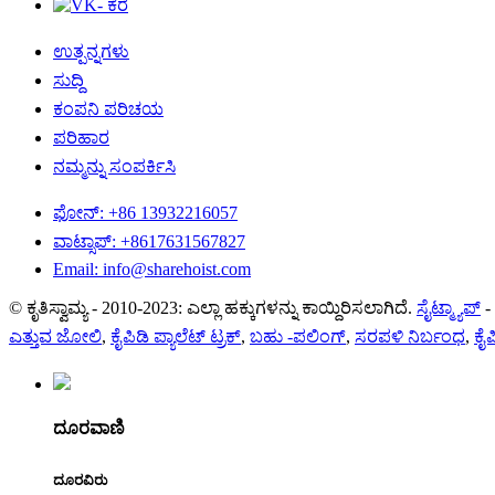
ಉತ್ಪನ್ನಗಳು
ಸುದ್ದಿ
ಕಂಪನಿ ಪರಿಚಯ
ಪರಿಹಾರ
ನಮ್ಮನ್ನು ಸಂಪರ್ಕಿಸಿ
ಫೋನ್: +86 13932216057
ವಾಟ್ಸಾಪ್: +8617631567827
Email: info@sharehoist.com
© ಕೃತಿಸ್ವಾಮ್ಯ - 2010-2023: ಎಲ್ಲಾ ಹಕ್ಕುಗಳನ್ನು ಕಾಯ್ದಿರಿಸಲಾಗಿದೆ.
ಸೈಟ್ಮ್ಯಾಪ್
-
ಎತ್ತುವ ಜೋಲಿ
,
ಕೈಪಿಡಿ ಪ್ಯಾಲೆಟ್ ಟ್ರಕ್
,
ಬಹು -ಪಲಿಂಗ್
,
ಸರಪಳಿ ನಿರ್ಬಂಧ
,
ಕೈಪ
ದೂರವಾಣಿ
ದೂರವಿರು