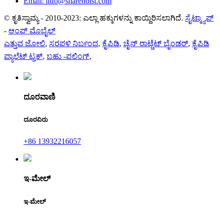
Email: info@sharehoist.com
© ಕೃತಿಸ್ವಾಮ್ಯ - 2010-2023: ಎಲ್ಲಾ ಹಕ್ಕುಗಳನ್ನು ಕಾಯ್ದಿರಿಸಲಾಗಿದೆ.
ಸೈಟ್ಮ್ಯಾಪ್
-
ಆಂಪ್ ಮೊಬೈಲ್
ಎತ್ತುವ ಜೋಲಿ
,
ಸರಪಳಿ ನಿರ್ಬಂಧ
,
ಕೈಪಿಡಿ
,
ಚೈನ್ ರಾಟ್ಚೆಟ್ ಬೈಂಡರ್
,
ಕೈಪಿಡಿ
ಪ್ಯಾಲೆಟ್ ಟ್ರಕ್
,
ಬಹು -ಪಲಿಂಗ್
,
ದೂರವಾಣಿ
ದೂರವಿರು
+86 13932216057
ಇ-ಮೇಲ್
ಇ-ಮೇಲ್