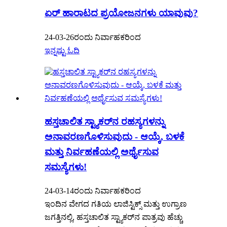
ಏರ್ ಹಾರಾಟದ ಪ್ರಯೋಜನಗಳು ಯಾವುವು?
24-03-26ರಂದು ನಿರ್ವಾಹಕರಿಂದ
ಇನ್ನಷ್ಟು ಓದಿ
ಹಸ್ತಚಾಲಿತ ಸ್ಟ್ಯಾಕರ್‌ನ ರಹಸ್ಯಗಳನ್ನು
ಅನಾವರಣಗೊಳಿಸುವುದು - ಆಯ್ಕೆ, ಬಳಕೆ
ಮತ್ತು ನಿರ್ವಹಣೆಯಲ್ಲಿ ಅರ್ಥೈಸುವ
ಸಮಸ್ಯೆಗಳು!
24-03-14ರಂದು ನಿರ್ವಾಹಕರಿಂದ
ಇಂದಿನ ವೇಗದ ಗತಿಯ ಲಾಜಿಸ್ಟಿಕ್ಸ್ ಮತ್ತು ಉಗ್ರಾಣ
ಜಗತ್ತಿನಲ್ಲಿ, ಹಸ್ತಚಾಲಿತ ಸ್ಟ್ಯಾಕರ್‌ನ ಪಾತ್ರವು ಹೆಚ್ಚು