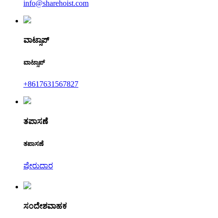
info@sharehoist.com
ವಾಟ್ಸಾಪ್
ವಾಟ್ಸಾಪ್
+8617631567827
ತಪಾಸಣೆ
ತಪಾಸಣೆ
ಷೇರುದಾರ
ಸಂದೇಶವಾಹಕ