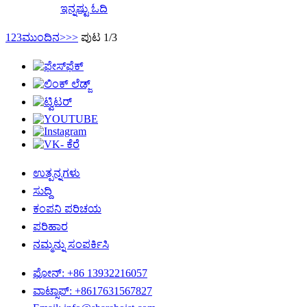
ಇನ್ನಷ್ಟು ಓದಿ
1
2
3
ಮುಂದಿನ>
>>
ಪುಟ 1/3
ಉತ್ಪನ್ನಗಳು
ಸುದ್ದಿ
ಕಂಪನಿ ಪರಿಚಯ
ಪರಿಹಾರ
ನಮ್ಮನ್ನು ಸಂಪರ್ಕಿಸಿ
ಫೋನ್: +86 13932216057
ವಾಟ್ಸಾಪ್: +8617631567827