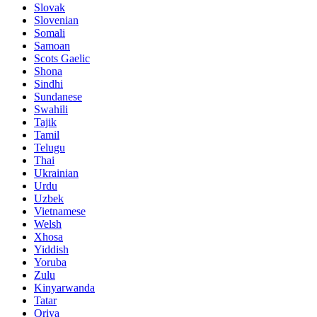
Slovak
Slovenian
Somali
Samoan
Scots Gaelic
Shona
Sindhi
Sundanese
Swahili
Tajik
Tamil
Telugu
Thai
Ukrainian
Urdu
Uzbek
Vietnamese
Welsh
Xhosa
Yiddish
Yoruba
Zulu
Kinyarwanda
Tatar
Oriya