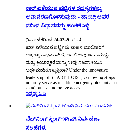
ಕಾರ್ ಎಳೆಯುವ ಪಟ್ಟಿಗಳ ರಹಸ್ಯಗಳನ್ನು
ಅನಾವರಣಗೊಳಿಸುವುದು - ಹಾಯ್ಸ್ ಅವರ
ನವೀನ ವಿಧಾನವನ್ನು ಹಂಚಿಕೊಳ್ಳಿ
ನಿರ್ವಾಹಕರಿಂದ 24-02-20 ರಂದು
ಕಾರ್ ಎಳೆಯುವ ಪಟ್ಟಿಗಳು ವಾಹನ ಮಾಲೀಕರಿಗೆ
ಅತ್ಯಗತ್ಯ ಸಾಧನವಾಗಿದೆ, ಆದರೆ ಅವುಗಳ ಸಾಮರ್ಥ್ಯ
ಮತ್ತು ಕ್ರಿಯಾತ್ಮಕತೆಯನ್ನು ನೀವು ನಿಜವಾಗಿಯೂ
ಅರ್ಥಮಾಡಿಕೊಳ್ಳುತ್ತೀರಾ? Under the innovative
leadership of SHARE HOIST, car towing straps
not only serve as reliable emergency aids but also
stand out as automotive acces...
ಇನ್ನಷ್ಟು ಓದಿ
ವೆಬ್‌ಬಿಂಗ್ ಸ್ಲಿಂಗ್‌ಗಳಿಗಾಗಿ ನಿರ್ವಹಣಾ
ಸಲಹೆಗಳು