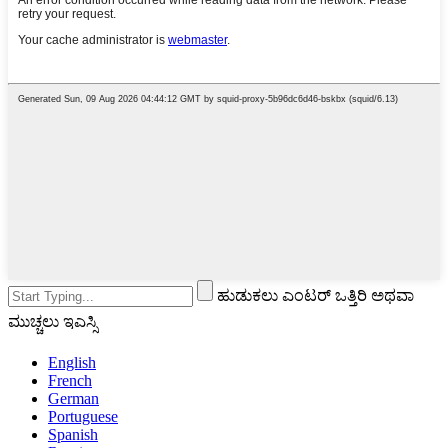
ಹುಡುಕಲು ಎಂಟರ್ ಒತ್ತಿರಿ ಅಥವಾ
ಮುಚ್ಚಲು ಇಎಸ್ಸಿ
English
French
German
Portuguese
Spanish